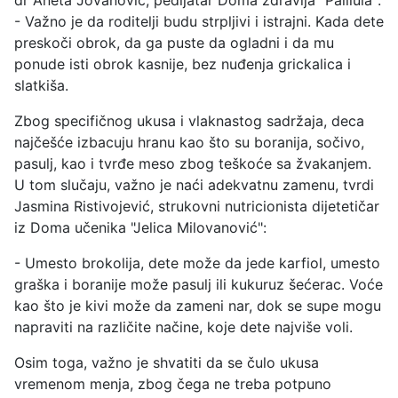
dr Aneta Jovanović, pedijatar Doma zdravlja "Palilula":
- Važno je da roditelji budu strpljivi i istrajni. Kada dete
preskoči obrok, da ga puste da ogladni i da mu
ponude isti obrok kasnije, bez nuđenja grickalica i
slatkiša.
Zbog specifičnog ukusa i vlaknastog sadržaja, deca
najčešće izbacuju hranu kao što su boranija, sočivo,
pasulj, kao i tvrđe meso zbog teškoće sa žvakanjem.
U tom slučaju, važno je naći adekvatnu zamenu, tvrdi
Jasmina Ristivojević, strukovni nutricionista dijetetičar
iz Doma učenika "Jelica Milovanović":
- Umesto brokolija, dete može da jede karfiol, umesto
graška i boranije može pasulj ili kukuruz šećerac. Voće
kao što je kivi može da zameni nar, dok se supe mogu
napraviti na različite načine, koje dete najviše voli.
Osim toga, važno je shvatiti da se čulo ukusa
vremenom menja, zbog čega ne treba potpuno