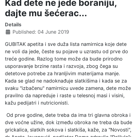
Kad dete ne jede boraniju,
dajte mu šećerac...
Details
Published: 04 June 2019
GUBITAK apetita i sve duža lista namirnica koje dete
ne voli da jede, česte su pojave u uzrastu od prve do
treće godine. Razlog tome može da bude prirodno
usporavanje brzine rasta i razvoja, zbog čega su
detetove potrebe za hranljivim materijama manje.
Kada se glad ne nadoknađuje slatkišima i kada se za
svaku "izbačenu" namirnicu uvede zamena, dete može
pravilno da napreduje i raste u telesnoj masi i visini,
kažu pedijatri i nutricionisti.
Od prve godine, dete treba da ima tri glavna obroka i
dve voćne užine, dok između obroka ne treba da bude
grickalica, slatkih sokova i slatkiša, kaže, za "Novosti",