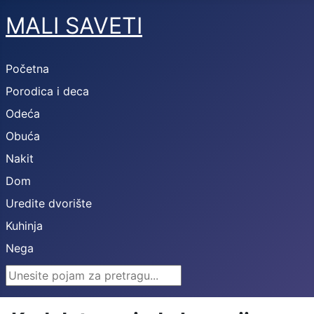
MALI SAVETI
Početna
Porodica i deca
Odeća
Obuća
Nakit
Dom
Uredite dvorište
Kuhinja
Nega
Search ...