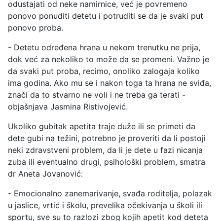
odustajati od neke namirnice, već je povremeno
ponovo ponuditi detetu i potruditi se da je svaki put
ponovo proba.
- Detetu određena hrana u nekom trenutku ne prija,
dok već za nekoliko to može da se promeni. Važno je
da svaki put proba, recimo, onoliko zalogaja koliko
ima godina. Ako mu se i nakon toga ta hrana ne sviđa,
znači da to stvarno ne voli i ne treba ga terati -
objašnjava Jasmina Ristivojević.
Ukoliko gubitak apetita traje duže ili se primeti da
dete gubi na težini, potrebno je proveriti da li postoji
neki zdravstveni problem, da li je dete u fazi nicanja
zuba ili eventualno drugi, psihološki problem, smatra
dr Aneta Jovanović:
- Emocionalno zanemarivanje, svađa roditelja, polazak
u jaslice, vrtić i školu, prevelika očekivanja u školi ili
sportu, sve su to razlozi zbog kojih apetit kod deteta