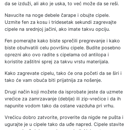
da se izduži, ali ako je uska, to već može da se reši.
Navucite na noge debele čarape i obujte cipele.
Uzmite fen za kosu i tridesetak sekundi zagrevajte
cipele na srednjoj jačini, ako imate takvu opciju.
Fen pomerajte kako biste sprečili pregrevanje i kako
biste obuhvatili celu površinu cipele. Budite posebno
oprezni ako ovo radite s cipelama od antilopa i
koristite zaštitni sprej za takvu vrstu materijala.
Kako zagrevate cipelu, tako će ona početi da se širi i
tako će vam obuća biti prijatnija za nošenje.
Drugi način koji možete da isprobate jeste da uzmete
vrećice za zamrzavanje (deblje) ili zip-vrećice i da ih
napunite vodom tako da ostane vazduha pri vrhu.
Vrećicu dobro zatvorite, proverite da nigde ne pušta i
ugurajte je u cipele tako da uđe napred. Cipele stavite