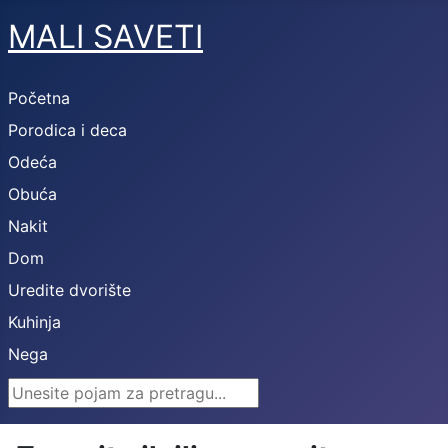
MALI SAVETI
Početna
Porodica i deca
Odeća
Obuća
Nakit
Dom
Uredite dvorište
Kuhinja
Nega
Search ...