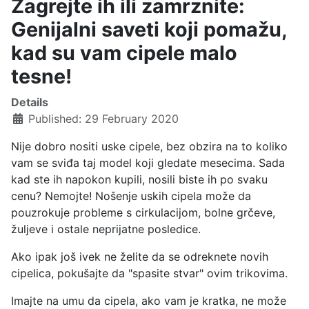
Zagrejte ih ili zamrznite:
Genijalni saveti koji pomažu,
kad su vam cipele malo
tesne!
Details
Published: 29 February 2020
Nije dobro nositi uske cipele, bez obzira na to koliko
vam se sviđa taj model koji gledate mesecima. Sada
kad ste ih napokon kupili, nosili biste ih po svaku
cenu? Nemojte! Nošenje uskih cipela može da
pouzrokuje probleme s cirkulacijom, bolne grčeve,
žuljeve i ostale neprijatne posledice.
Ako ipak još ivek ne želite da se odreknete novih
cipelica, pokušajte da "spasite stvar" ovim trikovima.
Imajte na umu da cipela, ako vam je kratka, ne može