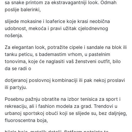
sa snake printom za ekstravagantniji look. Odmah
poslije balerinki,
slijede mokasine i loaferice koje krasi neobična
udobnost, mekoća i pravi užitak cjelodnevnog
nošenja.
Za elegantan look, potražite cipele i sandale na blok ili
tanku peticu, s bademastim vrhom, u pastelnim
tonovima, koje će naglasiti vaš ženstveni outfit, bilo
da se radi o
dotjeranoj poslovnoj kombinaciji ili pak nekoj proslavi
ili partyju.
Posebnu pažnju obratite na izbor tenisica za sport i
rekreaciju, ali i fashion modela za grad. Trendovi u
urbanoj sportskoj obući koji se slijede su, bez daljnjeg,
fluoroscentna boja,