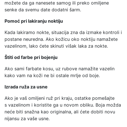
možete da ga nanesete samog ili preko omiljene
senke da svemu date dodatni šarm.
Pomoć pri lakiranju noktiju
Kada lakiramo nokte, situacija zna da izmake kontroli i
postane neuredna. Ako kožicu oko noktiju namažete
vazelinom, lako ćete skinuti višak laka za nokte.
Štiti od farbe pri bojenju
Ako sami farbate kosu, uz rubove namažite vazelin
kako vam na koži ne bi ostale mrlje od boje.
Izrada ruža za usne
Ako je vaš omiljeni ruž pri kraju, ostatke pomešajte
s vazelinom i koristite ga u novom obliku. Boja možda
neće biti snažna kao originalna, ali ćete dobiti novu
nijansu za vaše usne.