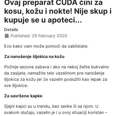
Ovaj preparat ČUDA čini za
kosu, kožu i nokte! Nije skup i
kupuje se u apoteci...
Details
Published: 29 February 2020
Evo kako vam može pomoći da zablistate:
Za nanošenje šljokica na kožu
Počinje sezona zabava i ako na nekoj želite bukvalno
da zasijate, namažite telo vazelinom pre nanošenja
šljokica za kožu jer će vazelin poslužiti kao lepak za
sve šljokice.
Za savršene kapke
Sjajni kapci su u trendu, bez senke ili sa njom. U
svakom slučaju, vazelin je i u ovoj situaciji koristan –