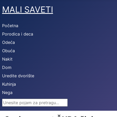
MALI SAVETI
Početna
Porodica i deca
Odeća
Obuća
Nakit
Dom
Uredite dvorište
Kuhinja
Nega
Search ...