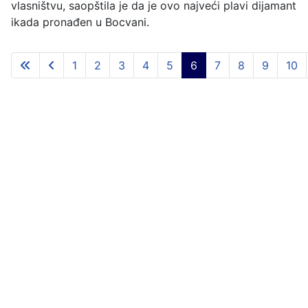
vlasništvu, saopštila je da je ovo najveći plavi dijamant
ikada pronađen u Bocvani.
1
2
3
4
5
6
7
8
9
10