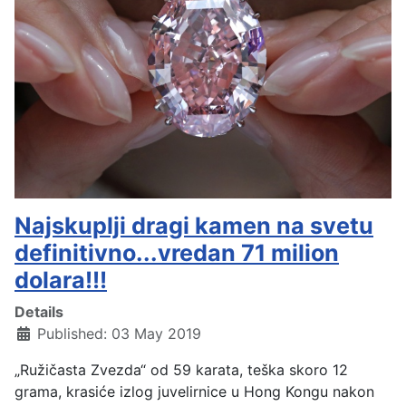
Najskuplji dragi kamen na svetu
definitivno...vredan 71 milion
dolara!!!
Details
Published: 03 May 2019
„Ružičasta Zvezda“ od 59 karata, teška skoro 12
grama, krasiće izlog juvelirnice u Hong Kongu nakon