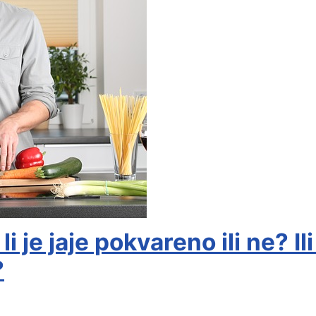
li je jaje pokvareno ili ne? I
?